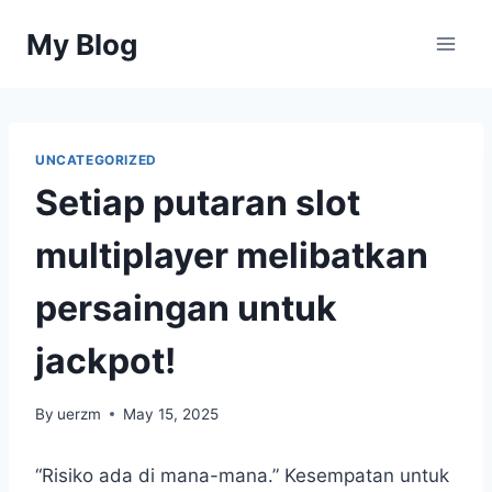
Skip
My Blog
to
content
UNCATEGORIZED
Setiap putaran slot
multiplayer melibatkan
persaingan untuk
jackpot!
By
uerzm
May 15, 2025
“Risiko ada di mana-mana.” Kesempatan untuk