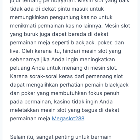
jujur tentang pembayaran. Mesin slot yang baik
tidak ada di dekat pintu masuk untuk
memungkinkan pengunjung kasino untuk
menikmati permainan kasino lainnya. Mesin slot
yang buruk juga dapat berada di dekat
permainan meja seperti blackjack, poker, dan
live. Oleh karena itu, hindari mesin slot yang
sebenarnya jika Anda ingin meningkatkan
peluang Anda untuk menang di mesin slot.
Karena sorak-sorai keras dari pemenang slot
dapat mengalihkan perhatian pemain blackjack
dan poker yang membutuhkan fokus penuh
pada permainan, kasino tidak ingin Anda
meletakkan mesin slot yang bagus di dekat
permainan meja.
Megaslot288
Selain itu, sangat penting untuk bermain