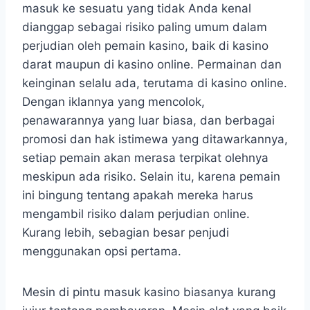
masuk ke sesuatu yang tidak Anda kenal
dianggap sebagai risiko paling umum dalam
perjudian oleh pemain kasino, baik di kasino
darat maupun di kasino online. Permainan dan
keinginan selalu ada, terutama di kasino online.
Dengan iklannya yang mencolok,
penawarannya yang luar biasa, dan berbagai
promosi dan hak istimewa yang ditawarkannya,
setiap pemain akan merasa terpikat olehnya
meskipun ada risiko. Selain itu, karena pemain
ini bingung tentang apakah mereka harus
mengambil risiko dalam perjudian online.
Kurang lebih, sebagian besar penjudi
menggunakan opsi pertama.
Mesin di pintu masuk kasino biasanya kurang