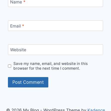
Name
*
Email
*
Website
Save my name, email, and website in this
browser for the next time I comment.
© 2026 My Blog - WordPress Theme by
Kadence