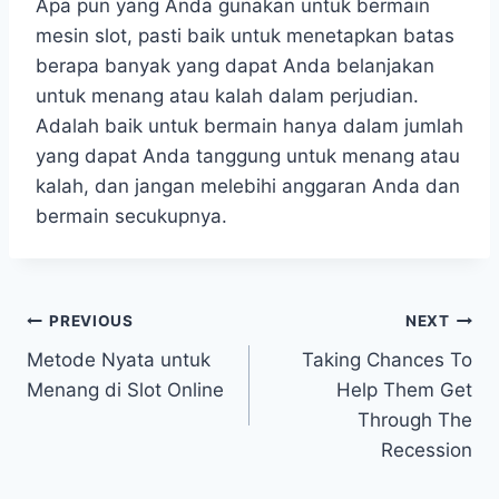
Apa pun yang Anda gunakan untuk bermain
mesin slot, pasti baik untuk menetapkan batas
berapa banyak yang dapat Anda belanjakan
untuk menang atau kalah dalam perjudian.
Adalah baik untuk bermain hanya dalam jumlah
yang dapat Anda tanggung untuk menang atau
kalah, dan jangan melebihi anggaran Anda dan
bermain secukupnya.
Post
PREVIOUS
NEXT
Metode Nyata untuk
Taking Chances To
navigation
Menang di Slot Online
Help Them Get
Through The
Recession